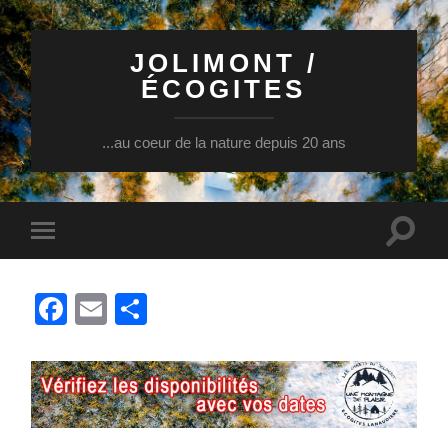
JOLIMONT /
ÉCOGITES
...au coeur de la nature depuis 20 ans
Toggle
Toggle
search
mobile
field
menu
Facebook
Email
Partager