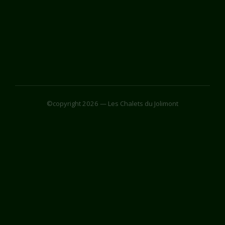
©copyright 2026 — Les Chalets du Jolimont
Facebook
More Networks
Share via
Facebook
X (Twitter)