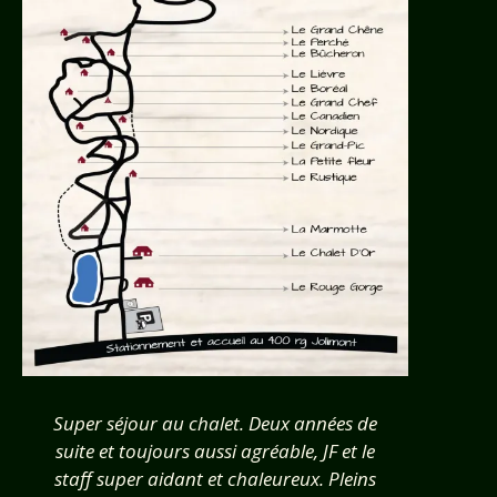
Super séjour au chalet. Deux années de
« Le Bor
suite et toujours aussi agréable, JF et le
vraim
staff super aidant et chaleureux. Pleins
soit l’