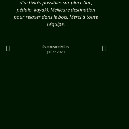
d'activités possibles sur place (lac,
alentou
pédalo, kayak). Meilleure destination
moment 
pour relaxer dans le bois. Merci à toute
bien 
l'équipe.
rapide
le feu (
bois d
on y 
Svetozare Milev
Juillet 2023
parkin
marche
bon ac
nos a
moton